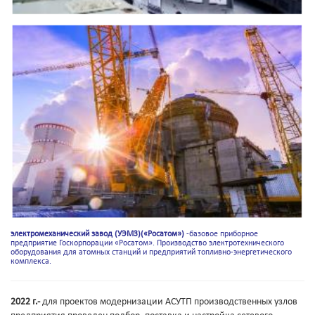
электромеханический завод (УЭМЗ)(«Росатом»)
-базовое приборное
предприятие Госкорпорации «Росатом». Производство электротехнического
оборудования для атомных станций и предприятий топливно-энергетического
комплекса.
2022 г.-
для проектов модернизации АСУТП производственных узлов