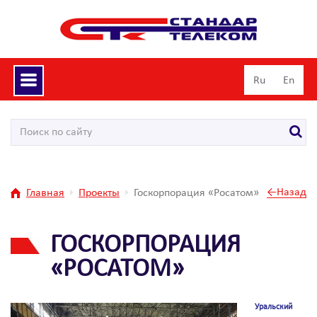
Toggle
Ru
En
navigation
←Назад
Главная
Проекты
Госкорпорация «Росатом»
ГОСКОРПОРАЦИЯ
«РОСАТОМ»
Уральский