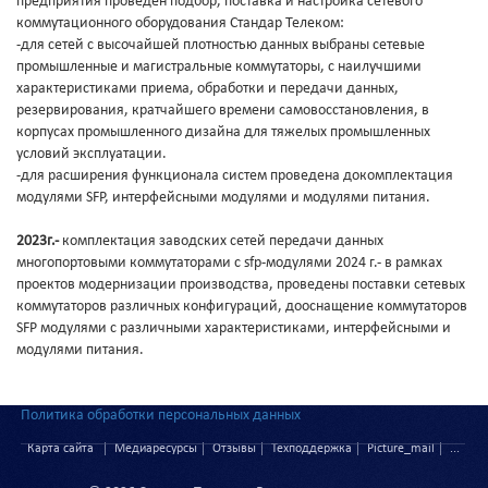
предприятия проведен подбор, поставка и настройка сетевого
коммутационного оборудования Стандар Телеком:
-для сетей с высочайшей плотностью данных выбраны сетевые
промышленные и магистральные коммутаторы, с наилучшими
характеристиками приема, обработки и передачи данных,
резервирования, кратчайшего времени самовосстановления, в
корпусах промышленного дизайна для тяжелых промышленных
условий эксплуатации.
-для расширения функционала систем проведена докомплектация
модулями SFP, интерфейсными модулями и модулями питания.
2023г.
-
комплектация заводских сетей передачи данных
многопортовыми коммутаторами с sfp-модулями 2024 г.- в рамках
проектов модернизации производства, проведены поставки сетевых
коммутаторов различных конфигураций, дооснащение коммутаторов
SFP модулями с различными характеристиками, интерфейсными и
модулями питания.
Политика обработки персональных данных
Карта сайта
Медиаресурсы
Отзывы
Техподдержка
Picture_mail
...