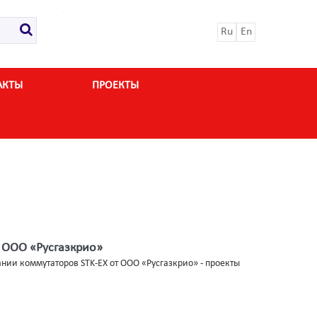
Ru
En
АКТЫ
ПРОЕКТЫ
т ООО «Русгазкрио»
нии коммутаторов STK-EX от ООО «Русгазкрио» - проекты