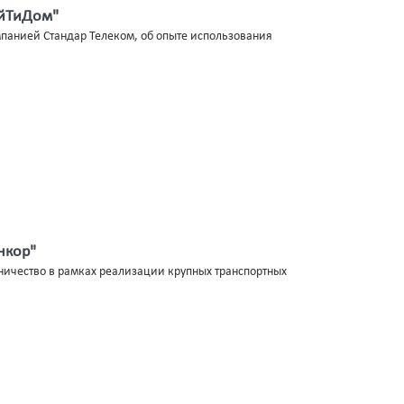
АйТиДом"
мпанией Стандар Телеком, об опыте использования
нкор"
ничество в рамках реализации крупных транспортных