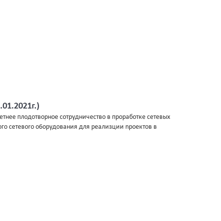
01.2021г.)
eтнee плoдoтвopнoe coтpyдничecтво в пpopaбoткe ceтeвых
го ceтeвoro o6opyдoвaния для реaлизции npoeктов в