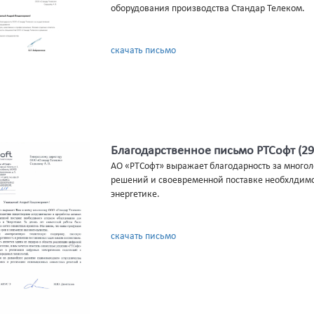
оборудования производства Стандар Телеком.
скачать письмо
Благодарственное письмо РТСофт (29.
AO «PTCoфт» выpaжaeт блaroдapность зa многoл
peшений и своeвpeмeнной постaвкe нeoбхлдимо
энepreтике.
скачать письмо