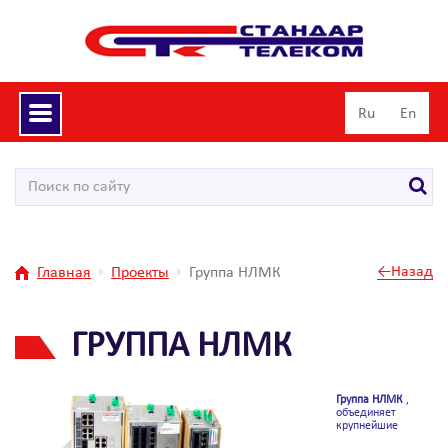
Toggle
Ru
En
navigation
←Назад
Главная
Проекты
Группа НЛМК
ГРУППА НЛМК
Группа НЛМК
,
объединяет
крупнейшие