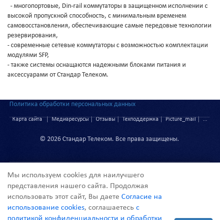
- многопортовые, Din-rail коммутаторы в защищенном исполнении с
высокой пропускной способность, с минимальным временем
самовосстановления, обеспечивающие самые передовые технологии
резервирования,
- современные сетевые коммутаторы с возможностью комплектации
модулями SFP,
- также системы оснащаются надежными блоками питания и
аксессуарами от Стандар Телеком.
Политика обработки персональных данных
Карта сайта
Медиаресурсы
Отзывы
Техподдержка
Picture_mail
...
© 2026 Стандар Телеком. Все права защищены.
Мы используем cookies для наилучшего
представления нашего сайта. Продолжая
использовать этот сайт, Вы даете
Согласие на
info@st-telecom.ru
использование cookies
, соглашаетесь
с
+7(495) 988-7404
политикой конфиденциальности и обработки