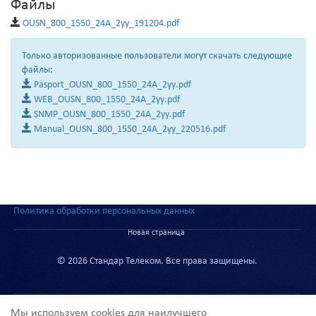
Файлы
OUSN_800_1550_24А_2уу_191204.pdf
Только авторизованные пользователи могут скачать следующие
файлы:
Pasport_OUSN_800_1550_24А_2уу.pdf
WEB_OUSN_800_1550_24А_2уу.pdf
SNMP_OUSN_800_1550_24А_2уу.pdf
Manual_OUSN_800_1550_24А_2уу_220516.pdf
Политика обработки персональных данных
Новая страница
© 2026 Стандар Телеком. Все права защищены.
Мы используем cookies для наилучшего