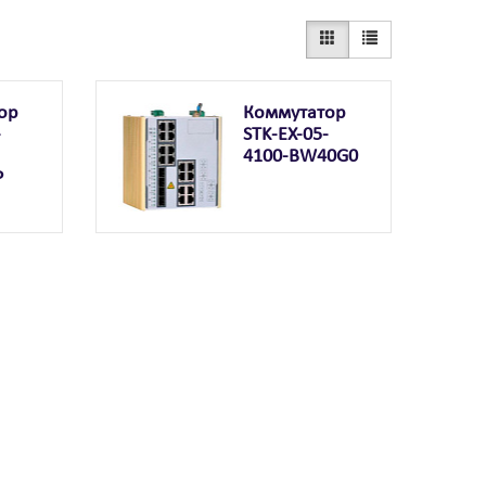
ор
Коммутатор
-
STK-EX-05-
4100-BW40G0
P