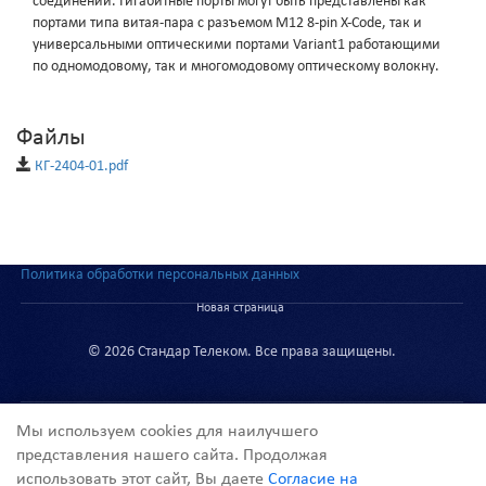
соединений. Гигабитные порты могут быть представлены как
портами типа витая-пара с разъемом M12 8-pin X-Code, так и
универсальными оптическими портами Variant1 работающими
по одномодовому, так и многомодовому оптическому волокну.
Файлы
КГ-2404-01.pdf
Политика обработки персональных данных
Новая страница
© 2026 Стандар Телеком. Все права защищены.
Мы используем cookies для наилучшего
представления нашего сайта. Продолжая
использовать этот сайт, Вы даете
Согласие на