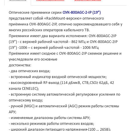
Оптические приемники серии
ОУК-800AGC-2-IP (19”)
представляет собой «RackMount-версию» оптического
приёмника ОУК-800AGC-2IP, отлично зарекомендовавшего себя у
многих российских операторов кабельного ТВ.
Приемники имеет два варианта исполнения: ОУК-800AGC-2IP
(19”) - с верхней рабочей частотой - 862 МГц и ОУК-800AGC-2IP
(19”) -1006 – с верхней рабочей частотой - 1006 МГц
Приёмники имеет сходное с ОУК-800AGC-2IP схемное решение и
унаследовали его основные
достоинства:
- два оптических входа;
- встроенный индикатор входной оптической мощности;
- высокоуровневый RF-выход (114 дБмкВ, CTB,CSO≥ 62дБ, 42
канала CENELEC);
- встроенную систему автоматической регулировки усиления по
оптическому входу;
- ручной (MGC) и автоматический (AGC) режим работы системы
АРУ;
- изменяемые диапазоны работы системы АРУ;
- несколько режимов работы оптических входов;
- широкий диапазон питающего напряжения ̴(100 … 265В);