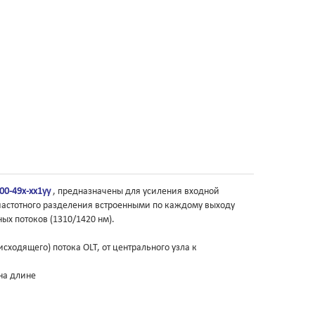
00-49х-хх1уу
, предназначены для усиления входной
 частотного разделения встроенными по каждому выходу
х потоков (1310/1420 нм).
ходящего) потока OLT, от центрального узла к
на длине