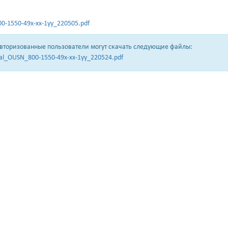
0-1550-49х-хх-1уу_220505.pdf
авторизованные пользователи могут скачать следующие файлы:
l_OUSN_800-1550-49х-хх-1уу_220524.pdf