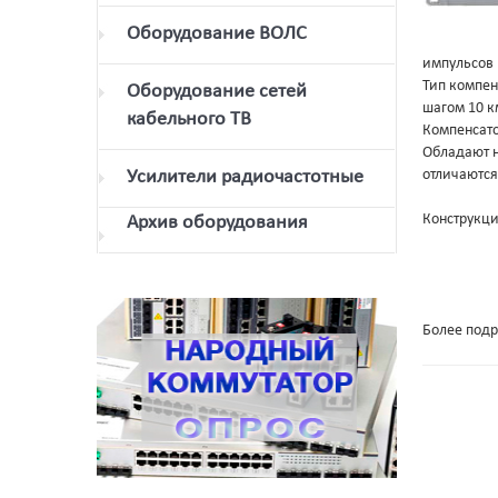
Оборудование ВОЛС
импульсов 
Тип компен
Оборудование сетей
шагом 10 к
кабельного ТВ
Компенсато
Обладают н
Усилители радиочастотные
отличаются
Конструкци
Архив оборудования
Более подр