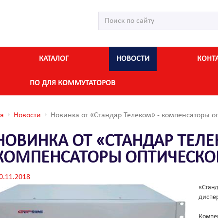
КАТАЛОГ
НОВОСТИ
КОНТ
ПО ДЛЯ КОММУТАТОРОВ
я
Новости
Новинка от «Стандар Телеком» - компенсаторы о
НОВИНКА ОТ «СТАНДАР ТЕЛЕ
КОМПЕНСАТОРЫ ОПТИЧЕСКО
0.11.2018
«Станд
диспер
Компен