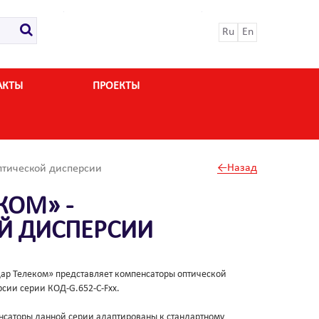
Ru
En
АКТЫ
ПРОЕКТЫ
←Назад
птической дисперсии
КОМ» -
Й ДИСПЕРСИИ
ар Телеком» представляет компенсаторы оптической
сии серии КОД-G.652-C-Fxx.
саторы данной серии адаптированы к стандартному