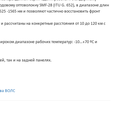
довому оптоволокну SMF-28 (ITU G. 652), в диапазоне длин
525 -1565 нм и позволяют частично восстановить фронт
и рассчитаны на конкретные расстояния от 10 до 120 км с
роком диапазоне рабочих температур: -10…+70 ºС и
й, так и на задней панелях.
тва ВОЛС